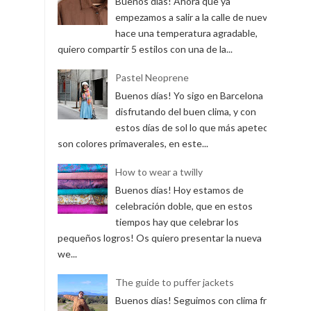
Buenos días! Ahora que ya
empezamos a salir a la calle de nuevo y
hace una temperatura agradable,
quiero compartir 5 estilos con una de la...
Pastel Neoprene
Buenos días! Yo sigo en Barcelona
disfrutando del buen clima, y con
estos días de sol lo que más apetece
son colores primaverales, en este...
How to wear a twilly
Buenos días! Hoy estamos de
celebración doble, que en estos
tiempos hay que celebrar los
pequeños logros! Os quiero presentar la nueva
we...
The guide to puffer jackets
Buenos días! Seguimos con clima frío