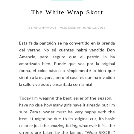
The White Wrap Skort
BY ANONYMOUS - WEDNESDAY, JUNE 12, 2013
Esta falda-pantalón se ha convertido en la prenda
del verano. No sé cuantas habrá vendido Don
Amancio, pero seguro que el patrón lo ha
amortizado bien. Puede que sea por la original
forma, el color básico o simplemente lo bien que
sienta a la mayoría, pero el caso es que ha invadido
la calle y yo estoy encantada con la mía!
Today I'm wearing the best seller of the season. I
have no clue how many girls have it already, but I'm
sure Zara's owner must be very happy with the
item. It might be due to its original cut, its basic
color or just the amazing fitting, whatever it is... the
streets are taken by the famous "Wrap SKORT"