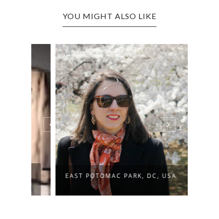
YOU MIGHT ALSO LIKE
R
CHER
EAST POTOMAC PARK, DC, USA
BASIN