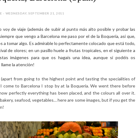
E - WEDNESDAY, SEPTEMBER 21, 2011
voy de viaje (además de subir al punto más alto posible y probar las
y siempre que vengo a Barcelona me paso por el de la Boquería, así que,
os a tomar algo. Es admirable lo perfectamente colocado que está todo,
val de olores; en un pasillo huele a frutas tropicales, en el siguiente a
 estas imágenes para que os hagais una idea, aunque si podéis os
 llame la atención!
(apart from going to the highest point and tasting the specialities of
e I come to Barcelona I stop by at la Boquería. We went there before
 how perfectly everything has been placed, and the colours all over it.
e, bakery, seafood, vegetables… here are some images, but if you get the
n!