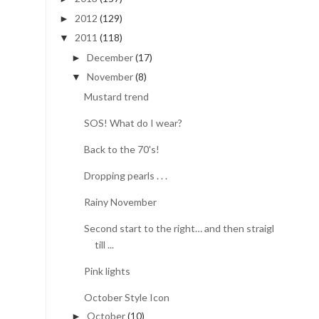
2012
(129)
►
2011
(118)
▼
December
(17)
►
November
(8)
▼
Mustard trend
SOS! What do I wear?
Back to the 70's!
Dropping pearls . . .
Rainy November
Second start to the right… and then straight
till ...
Pink lights
October Style Icon
October
(10)
►