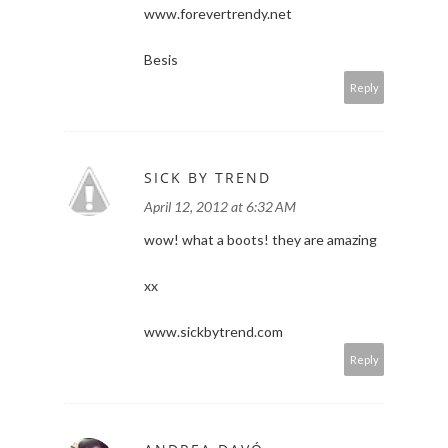
www.forevertrendy.net
Besis
Reply
SICK BY TREND
April 12, 2012 at 6:32 AM
wow! what a boots! they are amazing
xx
www.sickbytrend.com
Reply