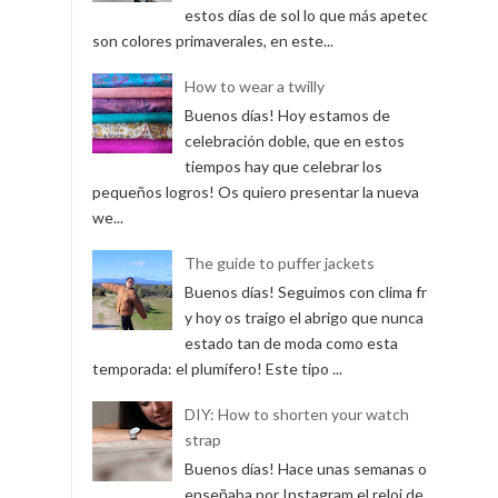
estos días de sol lo que más apetece
son colores primaverales, en este...
How to wear a twilly
Buenos días! Hoy estamos de
celebración doble, que en estos
tiempos hay que celebrar los
pequeños logros! Os quiero presentar la nueva
we...
The guide to puffer jackets
Buenos días! Seguimos con clima frío
y hoy os traigo el abrigo que nunca ha
estado tan de moda como esta
temporada: el plumífero! Este tipo ...
DIY: How to shorten your watch
strap
Buenos días! Hace unas semanas os
enseñaba por Instagram el reloj de