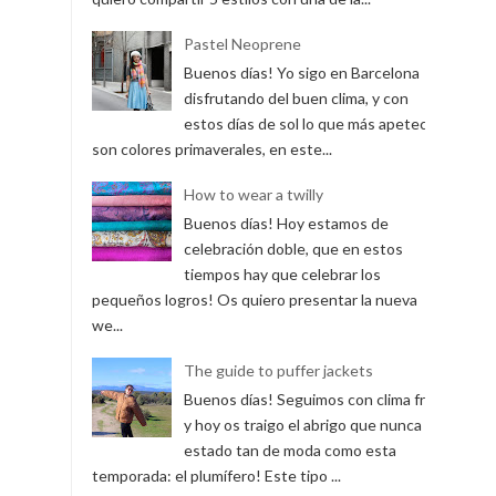
Buenos días! Ahora que ya
empezamos a salir a la calle de nuevo y
hace una temperatura agradable,
quiero compartir 5 estilos con una de la...
Pastel Neoprene
Buenos días! Yo sigo en Barcelona
disfrutando del buen clima, y con
estos días de sol lo que más apetece
son colores primaverales, en este...
How to wear a twilly
Buenos días! Hoy estamos de
celebración doble, que en estos
tiempos hay que celebrar los
pequeños logros! Os quiero presentar la nueva
we...
The guide to puffer jackets