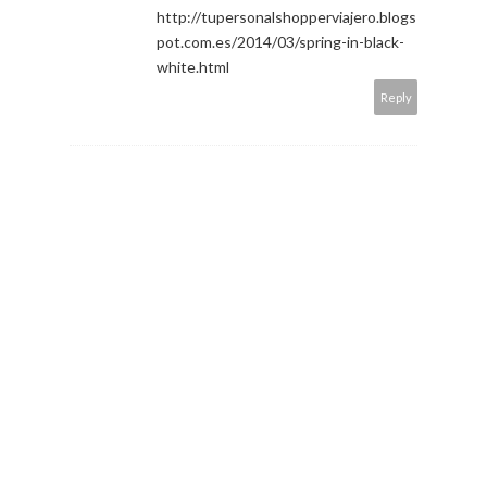
March 28, 2014 at 9:11 PM
I love your dress
kss
new post:
http://tupersonalshopperviajero.blogs
pot.com.es/2014/03/spring-in-black-
white.html
Reply