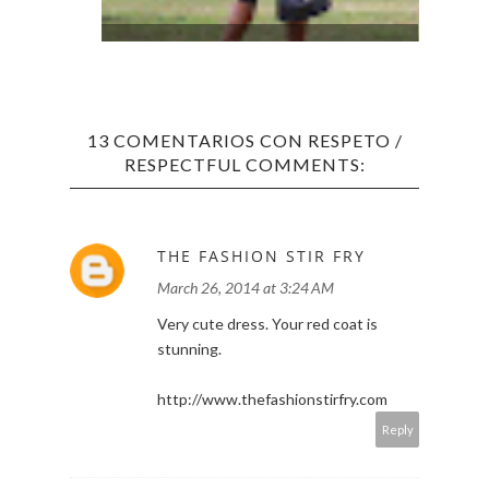
THE CLASSY EQUESTRIAN-STYLE
PERF
OUTFIT
13 COMENTARIOS CON RESPETO /
RESPECTFUL COMMENTS:
THE FASHION STIR FRY
March 26, 2014 at 3:24 AM
Very cute dress. Your red coat is
stunning.