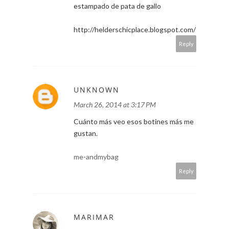
Anonymous
March 26, 2014 at 11:42 AM
Me encanta el vestido! Me chifla el
estampado de pata de gallo
http://helderschicplace.blogspot.com/
Reply
UNKNOWN
March 26, 2014 at 3:17 PM
Cuánto más veo esos botines más me
gustan.
me-andmybag
Reply