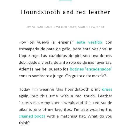
Houndstooth and red leather
BY SUGAR LANE - WEDNESDAY, MARCH 26, 2014
Hoy os vuelvo a enseñar
este vestido
con
estampado de pata de gallo, pero esta vez con un
toque rojo. Las cazadoras de piel son una de mis
debilidades, y esta de ante rojo es de mis favoritas.
Además me he puesto los
botines "encadenados"
con un sombrero a juego. Os gusta esta mezcla?
Today I'm wearing this houndstooth print
dress
again, but this time with a red touch. Leather
jackets make my knees weak, and this red suede
biker is one of my favorites. I'm also wearing the
chained boots
with a matching hat. What do you
think?