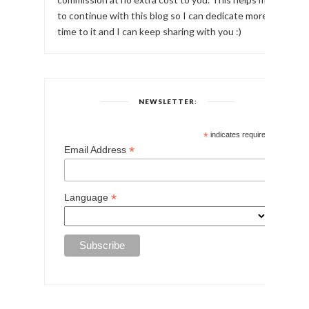
través de este blog :) This blog contains some
affiliate links. That means that if you make a
purchase after clicking on a link, I might earn a small
commission at no extra cost to you. This helps me
to continue with this blog so I can dedicate more
time to it and I can keep sharing with you :)
NEWSLETTER:
*
indicates required
*
Email Address
*
Language