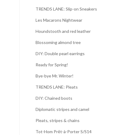
May
(20)
►
April
(15)
►
March
(18)
▼
Boyfriend jeans!
TRENDS LANE: Slip-on Sneakers
Les Macarons Nightwear
Houndstooth and red leather
Blossoming almond tree
DIY: Double pearl earrings
Ready for Spring!
Bye-bye Mr. Winter!
TRENDS LANE: Pleats
DIY: Chained boots