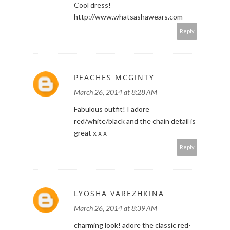
S.
March 26, 2014 at 5:04 AM
Cool dress!
http://www.whatsashawears.com
Reply
PEACHES MCGINTY
March 26, 2014 at 8:28 AM
Fabulous outfit! I adore
red/white/black and the chain detail is
great x x x
Reply