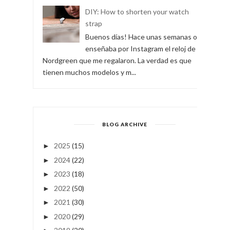
Buenos días! Seguimos con clima frío
y hoy os traigo el abrigo que nunca ha
estado tan de moda como esta
temporada: el plumífero! Este tipo ...
DIY: How to shorten your watch
strap
Buenos días! Hace unas semanas os
enseñaba por Instagram el reloj de
Nordgreen que me regalaron. La verdad es que
tienen muchos modelos y m...
BLOG ARCHIVE
2025
(15)
►
2024
(22)
►
2023
(18)
►