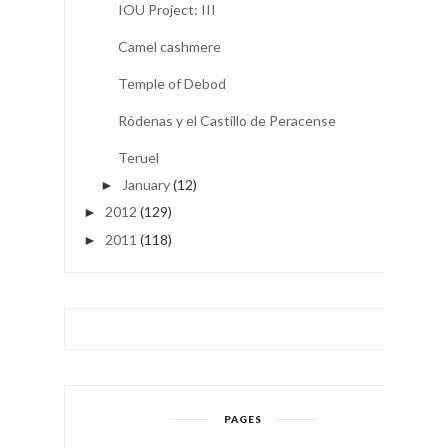
IOU Project: III
Camel cashmere
Temple of Debod
Ródenas y el Castillo de Peracense
Teruel
January
(12)
►
2012
(129)
►
2011
(118)
►
PAGES