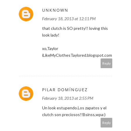
UNKNOWN
February 18, 2013 at 12:11 PM
that clutch is SO pretty!! loving this
look lady!
xo,Taylor
iLikeMyClothesTaylored.blogspot.com
Reply
PILAR DOMÍNGUEZ
February 18, 2013 at 2:55 PM
Un look estupendo.Los zapatos y el
clutch son preciosos!!Bsinss,wpa:)
Reply