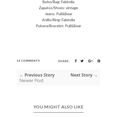
Bolso/Bag: Fabindia
Zapatos/Shoes: vintage
Jeans: Pull&Bear
Anillo/Ring: Fabindia
Pulsera/Bracelet: Pull&Bear
13 COMMENTS
SHARE:
← Previous Story
Next Story →
Newer Post
YOU MIGHT ALSO LIKE
AROUND THE WORLD: INDIA
HAPP