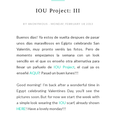
IOU Project: III
BY ANONYMOUS - MONDAY, FEBRUARY 18, 2013
Buenos días! Ya estoy de vuelta despues de pasar
unos días maravillosos en Egipto celebrando San
Valentín, muy pronto veréis las fotos. Pero de
momento empezamos la semana con un look
sencillo en el que os enseño otra alternativa para
llevar un pañuelo de
IOU Project
, el cual ya os
enseñé
AQUÍ
! Pasad un buen lunes!!!
Good morning! I'm back after a wonderful time in
Egypt celebrating Valentines Day, you'll see the
pictures soon. But for now we start the week with
a simple look wearing the
IOU
scarf, already shown
HERE
! Have a lovely monday!!!