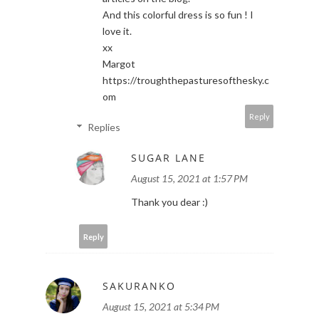
And this colorful dress is so fun ! I
love it.
xx
Margot
https://troughthepasturesofthesky.c
om
Reply
Replies
SUGAR LANE
August 15, 2021 at 1:57 PM
Thank you dear :)
Reply
SAKURANKO
August 15, 2021 at 5:34 PM