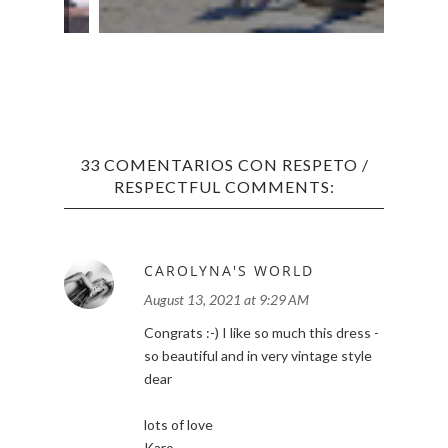
SUMM
33 COMENTARIOS CON RESPETO /
RESPECTFUL COMMENTS:
CAROLYNA'S WORLD
August 13, 2021 at 9:29 AM
Congrats :-) I like so much this dress -
so beautiful and in very vintage style
dear
lots of love
Karo