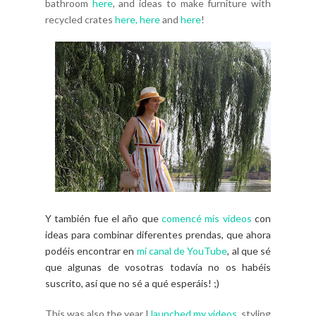
bathroom
here
, and ideas to make furniture with
recycled crates
here,
here
and
here
!
Y también fue el año que
comencé mis videos
con
ideas para combinar diferentes prendas, que ahora
podéis encontrar en
mi canal de YouTube
, al que sé
que algunas de vosotras todavía no os habéis
suscrito, así que no sé a qué esperáis! ;)
This was also the year I
launched my videos
, styling